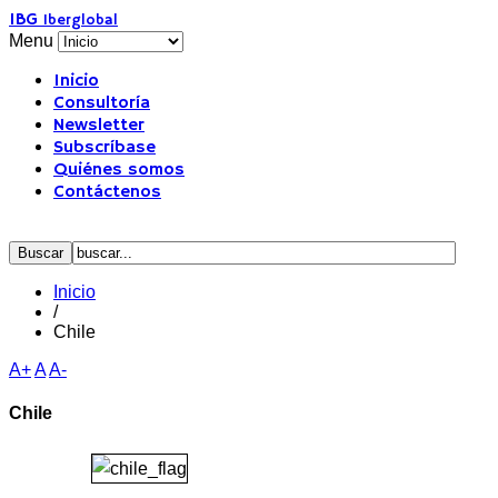
IBG
Iberglobal
Menu
Inicio
Consultoría
Newsletter
Subscríbase
Quiénes somos
Contáctenos
Inicio
/
Chile
A+
A
A-
Chile