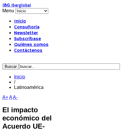
IBG
Iberglobal
Menu
Inicio
Consultoría
Newsletter
Subscríbase
Quiénes somos
Contáctenos
Inicio
/
Latinoamérica
A+
A
A-
El impacto
económico del
Acuerdo UE-