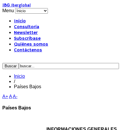
IBG
Iberglobal
Menu
Inicio
Consultoría
Newsletter
Subscríbase
Quiénes somos
Contáctenos
Inicio
/
Países Bajos
A+
A
A-
Países Bajos
INFORMACIONES GENERALES