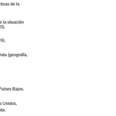
tivas de la
 la situación
0).
4).
nda (geografía,
Países Bajos.
s Unidos,
nda.