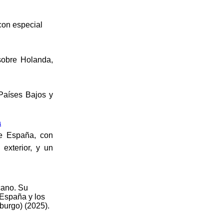
con especial
sobre Holanda,
Países Bajos y
a
de España, con
exterior, y un
cano. Su
 España y los
burgo) (2025).