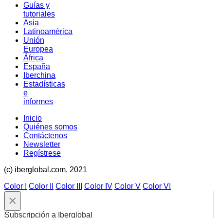
Guías y
tutoriales
Asia
Latinoamérica
Unión
Europea
África
España
Iberchina
Estadísticas
e
informes
Inicio
Quiénes somos
Contáctenos
Newsletter
Regístrese
(c) iberglobal.com, 2021
Color I
Color II
Color III
Color IV
Color V
Color VI
×
Subscripción a Iberglobal