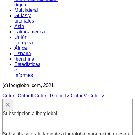
digital
Multilateral
Guías y
tutoriales
Asia
Latinoamérica
Unión
Europea
África
España
Iberchina
Estadísticas
e
informes
(c) iberglobal.com, 2021
Color I
Color II
Color III
Color IV
Color V
Color VI
×
Subscripción a Iberglobal
Subscríbase gratuitamente a Iberglobal para recibir nuestra