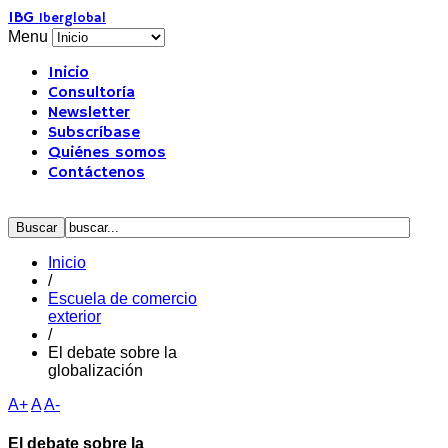
IBG
Iberglobal
Menu
Inicio
Consultoría
Newsletter
Subscríbase
Quiénes somos
Contáctenos
Inicio
/
Escuela de comercio
exterior
/
El debate sobre la
globalización
A+
A
A-
El debate sobre la