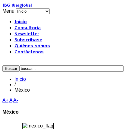
IBG
Iberglobal
Menu
Inicio
Consultoría
Newsletter
Subscríbase
Quiénes somos
Contáctenos
Inicio
/
México
A+
A
A-
México