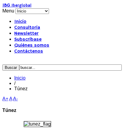
IBG
Iberglobal
Menu
Inicio
Consultoría
Newsletter
Subscríbase
Quiénes somos
Contáctenos
Inicio
/
Túnez
A+
A
A-
Túnez