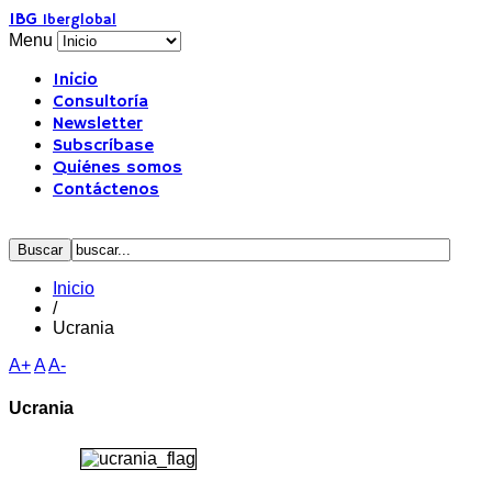
IBG
Iberglobal
Menu
Inicio
Consultoría
Newsletter
Subscríbase
Quiénes somos
Contáctenos
Inicio
/
Ucrania
A+
A
A-
Ucrania